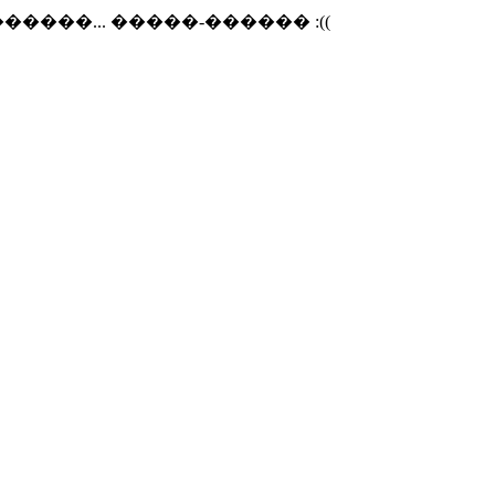
����... �����-������ :((