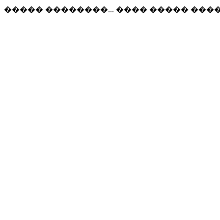
����� ��������... ���� ����� �����